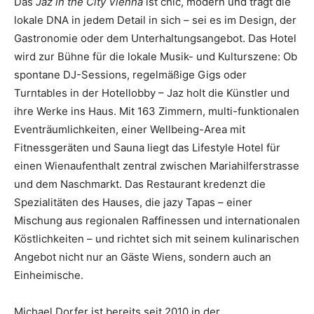
Das
Jaz in the City Vienna
ist chic, modern und trägt die
lokale DNA in jedem Detail in sich – sei es im Design, der
Gastronomie oder dem Unterhaltungsangebot. Das Hotel
wird zur Bühne für die lokale Musik- und Kulturszene: Ob
spontane DJ-Sessions, regelmäßige Gigs oder
Turntables in der Hotellobby – Jaz holt die Künstler und
ihre Werke ins Haus. Mit 163 Zimmern, multi-funktionalen
Eventräumlichkeiten, einer Wellbeing-Area mit
Fitnessgeräten und Sauna liegt das Lifestyle Hotel für
einen Wienaufenthalt zentral zwischen Mariahilferstrasse
und dem Naschmarkt. Das Restaurant kredenzt die
Spezialitäten des Hauses, die jazy Tapas – einer
Mischung aus regionalen Raffinessen und internationalen
Köstlichkeiten – und richtet sich mit seinem kulinarischen
Angebot nicht nur an Gäste Wiens, sondern auch an
Einheimische.
Michael Dorfer ist bereits seit 2010 in der