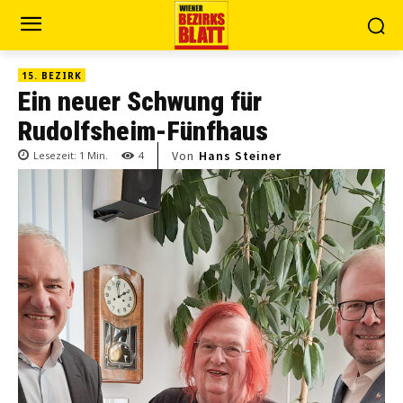
15. BEZIRK
Ein neuer Schwung für
Rudolfsheim-Fünfhaus
Von
Hans Steiner
Lesezeit:
1
Min.
4