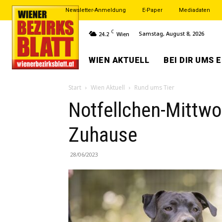
Newsletter-Anmeldung
E-Paper
Mediadaten
C
Samstag, August 8, 2026
24.2
Wien
WIEN AKTUELL
BEI DIR UMS 
Start
Wien Aktuell
Rund ums Tier
Notfellchen-Mittwoc
Zuhause
28/06/2023