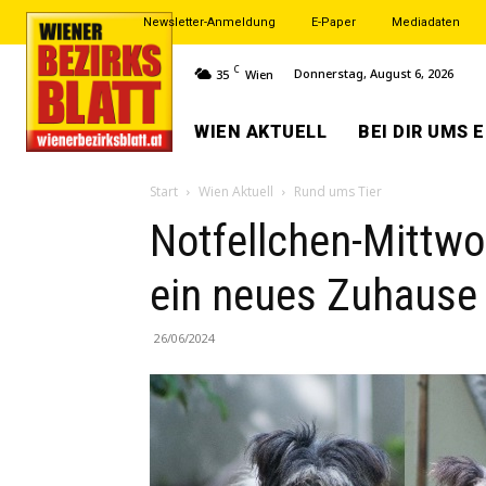
Newsletter-Anmeldung
E-Paper
Mediadaten
C
Donnerstag, August 6, 2026
35
Wien
WIEN AKTUELL
BEI DIR UMS 
Start
Wien Aktuell
Rund ums Tier
Notfellchen-Mittwo
ein neues Zuhause
26/06/2024