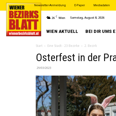
Newsletter-Anmeldung
E-Paper
Mediadaten
C
Samstag, August 8, 2026
26
Wien
WIEN AKTUELL
BEI DIR UMS 
Start
Eine Stadt - 23 Bezirke
2. Bezirk
Osterfest in der Pr
29/03/2023