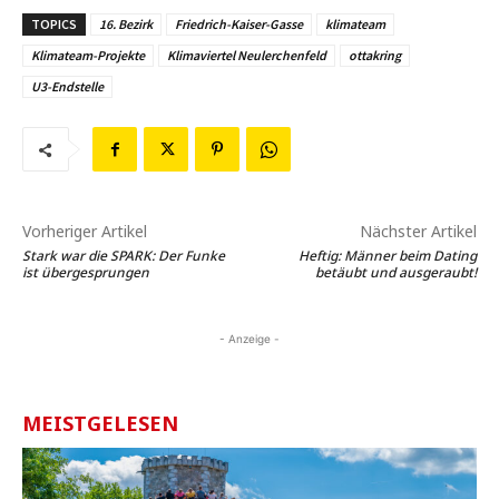
TOPICS
16. Bezirk
Friedrich-Kaiser-Gasse
klimateam
Klimateam-Projekte
Klimaviertel Neulerchenfeld
ottakring
U3-Endstelle
Vorheriger Artikel
Nächster Artikel
Stark war die SPARK: Der Funke
Heftig: Männer beim Dating
ist übergesprungen
betäubt und ausgeraubt!
- Anzeige -
MEISTGELESEN