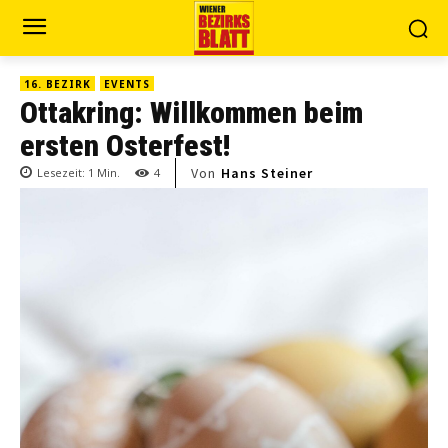
16. BEZIRK
EVENTS
Ottakring: Willkommen beim
ersten Osterfest!
Von
Hans Steiner
Lesezeit:
1
Min.
4