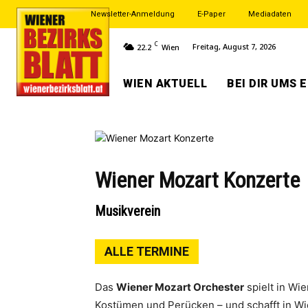
Newsletter-Anmeldung
E-Paper
Mediadaten
C
Freitag, August 7, 2026
22.2
Wien
WIEN AKTUELL
BEI DIR UMS 
Wiener Mozart Konzerte
Musikverein
ALLE TERMINE
Das
Wiener Mozart Orchester
spielt in Wi
Kostümen und Perücken – und schafft in W