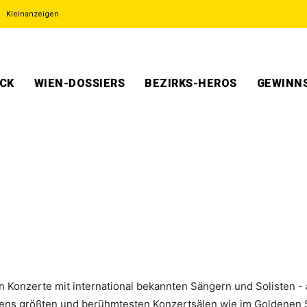
Kleinanzeigen
ECK
WIEN-DOSSIERS
BEZIRKS-HEROS
GEWINNS
en Konzerte mit international bekannten Sängern und Solisten - 
iens größten und berühmtesten Konzertsälen wie im Goldenen 