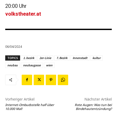
20:00 Uhr
volkstheater.at
06/04/2024
TOPICS
1. bezirk
2er-Linie
7. Bezirk
Innenstadt
kultur
neubau
neubaugasse
wien
Vorheriger Artikel
Nächster Artikel
Internet-Ombudsstelle half über
Rote Augen: Was tun bei
10.000 Mal!
Bindehautentzündung?