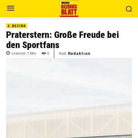
2. BEZIRK
Praterstern: Große Freude bei
den Sportfans
Von
Redaktion
Lesezeit:
1
Min.
0