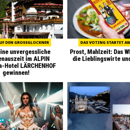
UF DEN GROSSGLOCKNER
DAS VOTING STARTET AM 
eine unvergessliche
Prost, Mahlzeit: Das 
enauszeit im ALPIN
die Lieblingswirte un
a-Hotel LÄRCHENHOF
gewinnen!