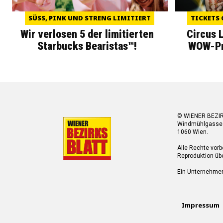
SÜSS, PINK UND STRENG LIMITIERT
TICKETS 
Wir verlosen 5 der limitierten
Circus 
Starbucks Bearistas™!
WOW-Pre
© WIENER BEZI
Windmühlgasse
1060 Wien.
Alle Rechte vorb
Reproduktion übe
Ein Unternehme
Impressum