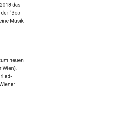
 2018 das
 der “Bob
seine Musik
g zum neuen
r Wien).
lied-
 Wiener