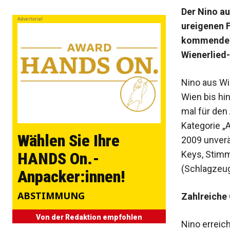
Der Nino au
Advertorial
ureigenen F
kommende Al
Wienerlied
Nino aus Wi
Wien bis hi
mal für den
Kategorie „
Wählen Sie Ihre
2009 unverä
Keys, Stimm
HANDS On.-
(Schlagzeug
Anpacker:innen!
ABSTIMMUNG
Zahlreiche
Von der Redaktion empfohlen
Nino erreic