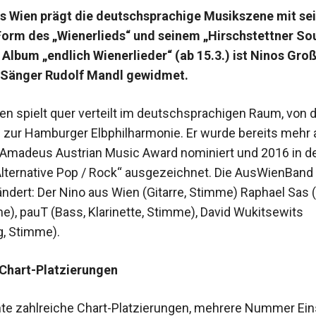
s Wien prägt die deutschsprachige Musikszene mit se
orm des „Wienerlieds“ und seinem „Hirschstettner Sou
bum „endlich Wienerlieder“ (ab 15.3.) ist Ninos Gro
-Sänger Rudolf Mandl gewidmet.
en spielt quer verteilt im deutschsprachigen Raum, von 
n zur Hamburger Elbphilharmonie. Er wurde bereits mehr 
 Amadeus Austrian Music Award nominiert und 2016 in d
Alternative Pop / Rock“ ausgezeichnet. Die AusWienBand i
ndert: Der Nino aus Wien (Gitarre, Stimme) Raphael Sas (G
e), pauT (Bass, Klarinette, Stimme), David Wukitsewits
, Stimme).
 Chart-Platzierungen
hte zahlreiche Chart-Platzierungen, mehrere Nummer Eins