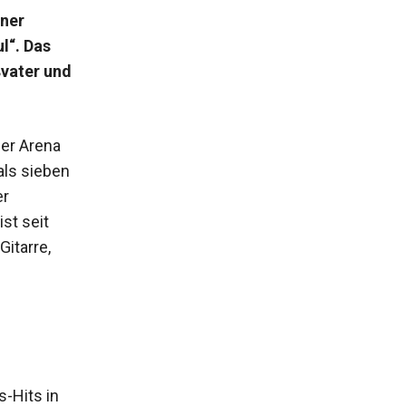
iner
l“. Das
ßvater und
der Arena
als sieben
er
st seit
itarre,
-Hits in