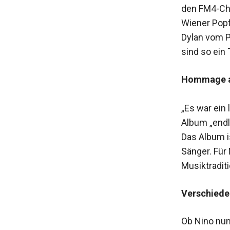
den FM4-Cha
Wiener Popf
Dylan vom Pr
sind so ein 
Hommage an
„Es war ein 
Album „endl
Das Album i
Sänger. Für
Musiktraditi
Verschiede
Ob Nino nun