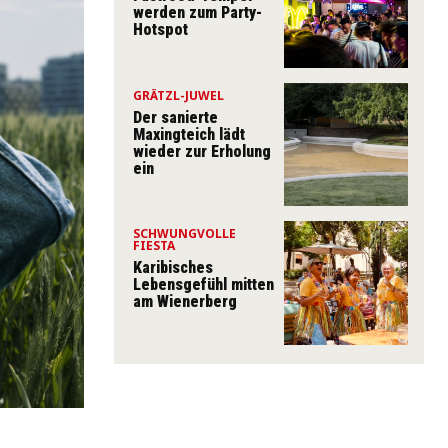
werden zum Party-
Hotspot
GRÄTZL-JUWEL
Der sanierte
Maxingteich lädt
wieder zur Erholung
ein
SCHWUNGVOLLE
FIESTA
Karibisches
Lebensgefühl mitten
am Wienerberg