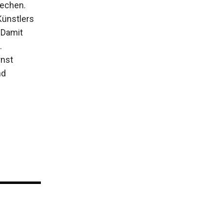
rechen.
Künstlers
 Damit
.
rnst
nd