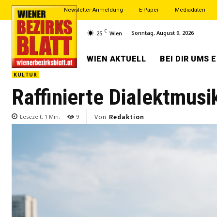
Newsletter-Anmeldung
E-Paper
Mediadaten
C
Sonntag, August 9, 2026
25
Wien
WIEN AKTUELL
BEI DIR UMS 
KULTUR
Raffinierte Dialektmusi
Von
Redaktion
Lesezeit:
1
Min.
9