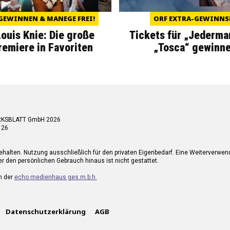
GEWINNEN & MANEGE FREI!
ORF EXTRA-GEWINNS
Louis Knie: Die große
Tickets für „Jederma
miere in Favoriten
„Tosca“ gewinne
RKSBLATT GmbH 2026
 26
ehalten. Nutzung ausschließlich für den privaten Eigenbedarf. Eine Weiterverwe
r den persönlichen Gebrauch hinaus ist nicht gestattet.
n der
echo medienhaus ges.m.b.h.
Datenschutzerklärung
AGB