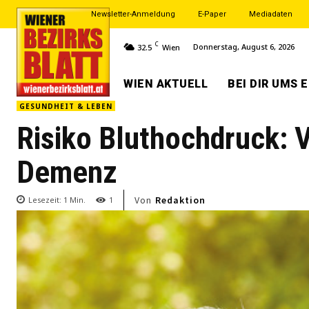
Newsletter-Anmeldung
E-Paper
Mediadaten
C
Donnerstag, August 6, 2026
32.5
Wien
WIEN AKTUELL
BEI DIR UMS 
GESUNDHEIT & LEBEN
Risiko Bluthochdruck: V
Demenz
Von
Redaktion
Lesezeit:
1
Min.
1