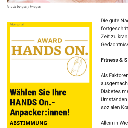
istock by getty images
Die gute Na
Advertorial
fortgeschri
Zeit zu kra
Gedächtnisv
Fitness & S
Als Faktore
ausgemacht:
Wählen Sie Ihre
Diabetes me
Umständen m
HANDS On.-
sozialen Ko
Anpacker:innen!
ABSTIMMUNG
Allein in Wi