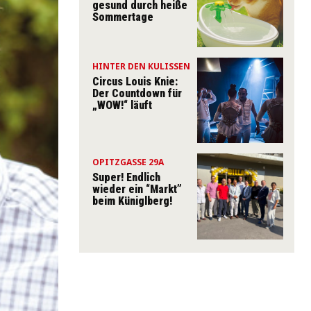
gesund durch heiße
Sommertage
HINTER DEN KULISSEN
Circus Louis Knie:
Der Countdown für
„WOW!“ läuft
OPITZGASSE 29A
Super! Endlich
wieder ein “Markt”
beim Küniglberg!