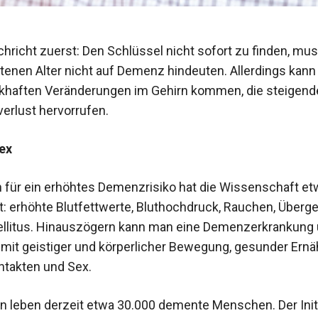
chricht zuerst: Den Schlüssel nicht sofort zu finden, mu
ttenen Alter nicht auf Demenz hindeuten. Allerdings kann
nkhaften Veränderungen im Gehirn kommen, die steigend
erlust hervorrufen.
ex
n für ein erhöhtes Demenzrisiko hat die Wis­senschaft et
 erhöhte Blutfettwerte, ­Bluthochdruck, Rauchen, Überg
llitus. Hinauszögern kann man eine Demenzerkrankung 
it geistiger und körperlicher Bewegung, gesunder Ernä
ntakten und Sex.
en leben derzeit etwa 30.000 demente ­Menschen. Der Init