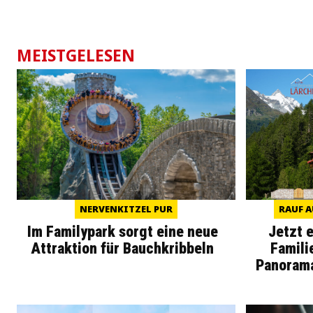
MEISTGELESEN
NERVENKITZEL PUR
RAUF A
Im Familypark sorgt eine neue
Jetzt 
Attraktion für Bauchkribbeln
Famili
Panoram