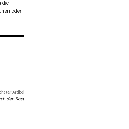
 die
ionen oder
hster Artikel
urch den Rost