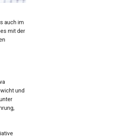
ss auch im
 es mit der
en
wa
ewicht und
unter
hrung,
iative