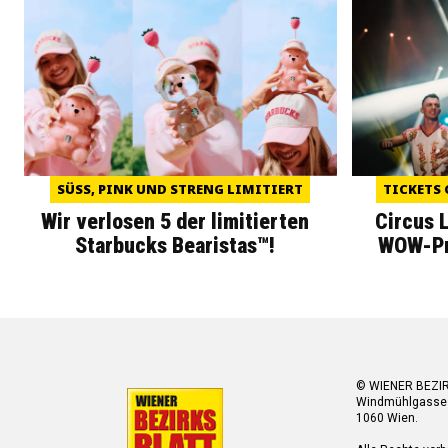
SÜSS, PINK UND STRENG LIMITIERT
TICKETS 
Wir verlosen 5 der limitierten
Circus 
Starbucks Bearistas™!
WOW-Pre
© WIENER BEZI
Windmühlgasse
1060 Wien.