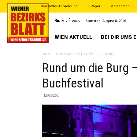
Newsletter-Anmeldung
E-Paper
Mediadaten
C
Samstag, August 8, 2026
21.7
Wien
WIEN AKTUELL
BEI DIR UMS 
Start
Eine Stadt - 23 Bezirke
1. Bezirk
Rund um die Burg 
Buchfestival
12/05/2024