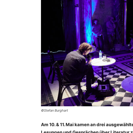
©Stefan Burghart
Am 10. & 11. Mai kamen an drei ausgewähl
Lesungen und Gesprächen über Literatur z