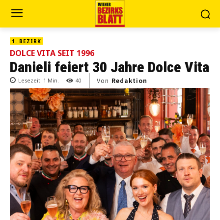
1. BEZIRK
DOLCE VITA SEIT 1996
Danieli feiert 30 Jahre Dolce Vita
Von
Redaktion
Lesezeit:
1
Min.
40