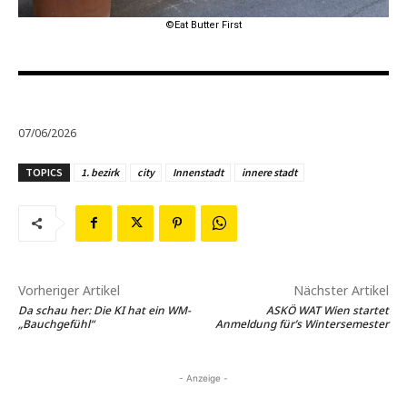
©Eat Butter First
07/06/2026
TOPICS
1. bezirk
city
Innenstadt
innere stadt
Vorheriger Artikel
Nächster Artikel
Da schau her: Die KI hat ein WM-
ASKÖ WAT Wien startet
„Bauchgefühl“
Anmeldung für’s Wintersemester
- Anzeige -