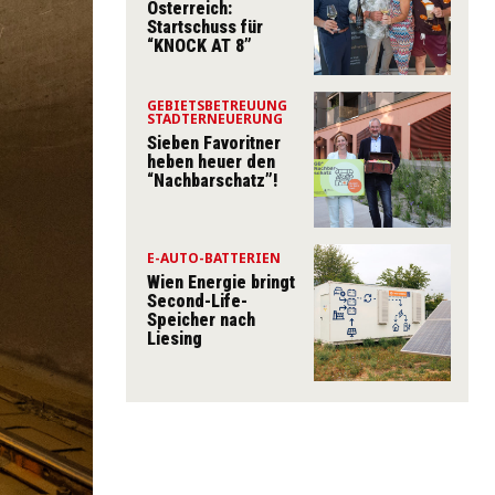
Österreich:
Startschuss für
“KNOCK AT 8”
GEBIETSBETREUUNG
STADTERNEUERUNG
Sieben Favoritner
heben heuer den
“Nachbarschatz”!
E-AUTO-BATTERIEN
Wien Energie bringt
Second-Life-
Speicher nach
Liesing