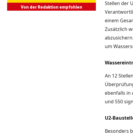
Stellen der 
Von der Redaktion empfohlen
Verantwortl
einem Gesam
Zusätzlich 
abzusichern
um Wassersc
Wassereintr
An 12 Stell
Überprüfung
ebenfalls i
und 550 sig
U2-Baustell
Besonders be