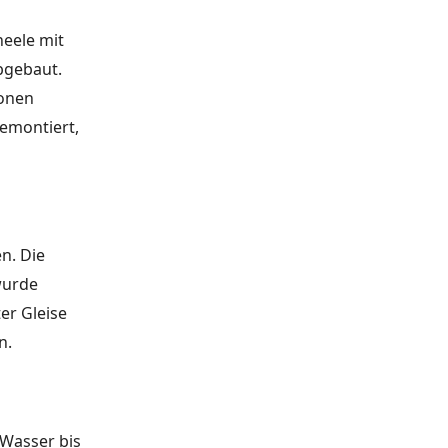
eele mit
bgebaut.
ionen
emontiert,
n. Die
wurde
er Gleise
n.
 Wasser bis