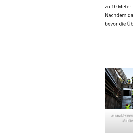
zu 10 Meter 
Nachdem das
bevor die Ü
Abau Dammb
Schön