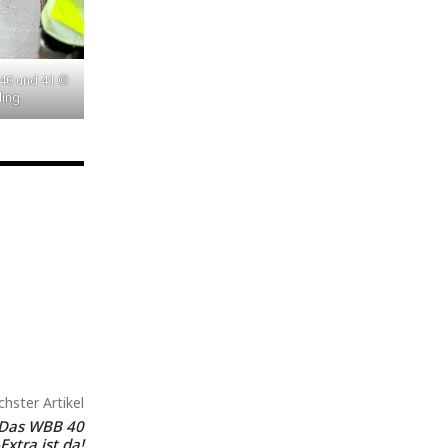
 40 und 41 ©
ding
hster Artikel
: Das WBB 40
Extra ist da!