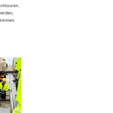
ochtouren.
werden,
 können.