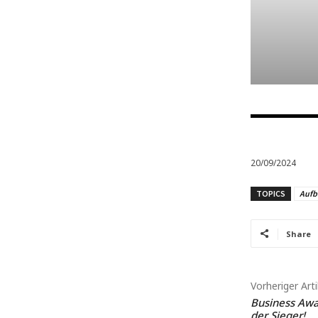
20/09/2024
TOPICS
Aufb
Share
Vorheriger Arti
Business Awa
der Sieger!