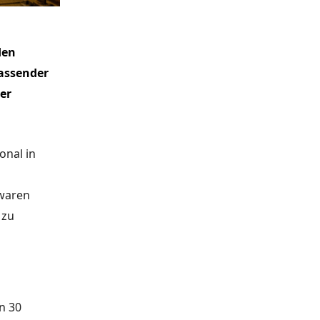
den
assender
er
onal in
 waren
 zu
n 30