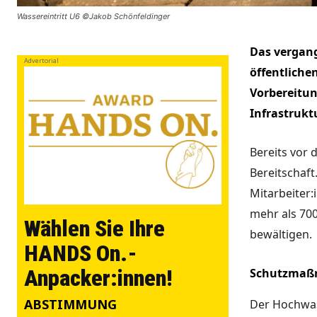
Wassereintritt U6 ©Jakob Schönfeldinger
Das vergan
Advertorial
öffentlich
Vorbereitun
Infrastruktu
Bereits vor 
Bereitschaft
Mitarbeiter
mehr als 700
Wählen Sie Ihre
bewältigen.
HANDS On.-
Anpacker:innen!
Schutzma
ABSTIMMUNG
Der Hochwas