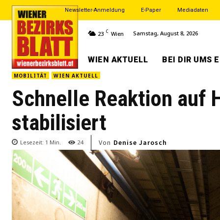
Newsletter-Anmeldung
E-Paper
Mediadaten
C
Samstag, August 8, 2026
23
Wien
WIEN AKTUELL
BEI DIR UMS 
MOBILITÄT
WIEN AKTUELL
Schnelle Reaktion auf 
stabilisiert
Von
Denise Jarosch
Lesezeit:
1
Min.
24