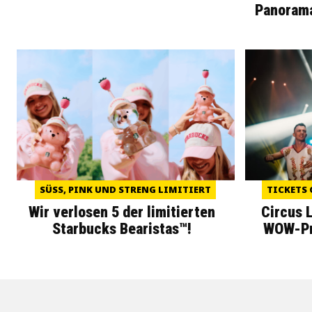
Panoram
SÜSS, PINK UND STRENG LIMITIERT
TICKETS 
Wir verlosen 5 der limitierten
Circus 
Starbucks Bearistas™!
WOW-Pre