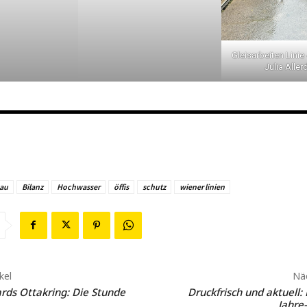
Gleisarbeiten Linie
Julia Aller
au
Bilanz
Hochwasser
öffis
schutz
wiener linien
kel
Näc
rds Ottakring: Die Stunde
Druckfrisch und aktuell
Jahre-