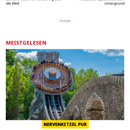
die Welt
Untergrund
- Anzeige -
MEISTGELESEN
NERVENKITZEL PUR