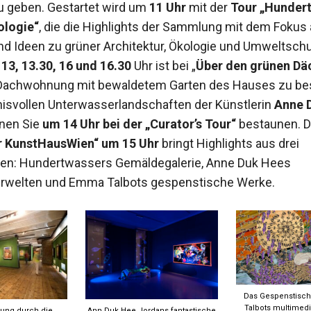
u geben. Gestartet wird um
11 Uhr
mit der
Tour „Hunder
ologie“
, die die Highlights der Sammlung mit dem Fokus 
nd Ideen zu grüner Architektur, Ökologie und Umweltschut
13, 13.30, 16 und 16.30
Uhr ist bei „
Über den grünen Dä
Dachwohnung mit bewaldetem Garten des Hauses zu bes
isvollen Unterwasserlandschaften der Künstlerin
Anne 
nen Sie
um 14 Uhr bei der „Curator’s Tour“
bestaunen. D
 KunstHausWien“ um 15 Uhr
bringt Highlights aus drei
gen: Hundertwassers Gemäldegalerie, Anne Duk Hees
rwelten und Emma Talbots gespenstische Werke.
Das Gespenstisch
Talbots multimedi
rung durch die
Ann Duk Hee Jordans fantastische