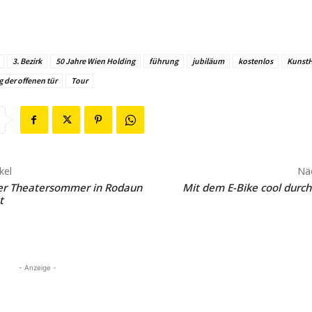
3. Bezirk
50 Jahre Wien Holding
führung
jubiläum
kostenlos
Kunst
g der offenen tür
Tour
kel
Näc
er Theatersommer in Rodaun
Mit dem E-Bike cool durc
t
- Anzeige -