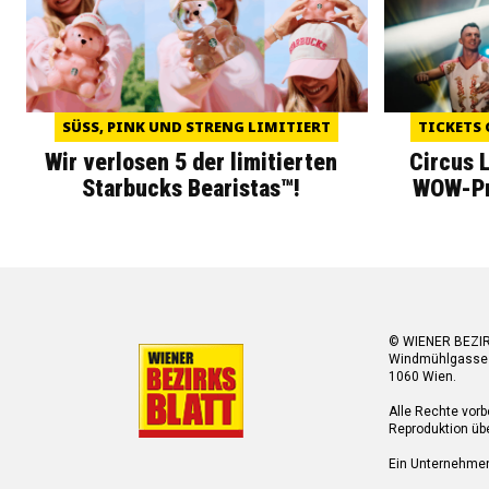
SÜSS, PINK UND STRENG LIMITIERT
TICKETS 
Wir verlosen 5 der limitierten
Circus 
Starbucks Bearistas™!
WOW-Pre
© WIENER BEZI
Windmühlgasse
1060 Wien.
Alle Rechte vorb
Reproduktion übe
Ein Unternehme