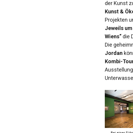
der Kunst z
Kunst & Ök
Projekten u
Jeweils um 
Wiens“
die 
Die geheimn
Jordan
kön
Kombi-Tour
Ausstellun
Unterwasse
Bei einer Füh