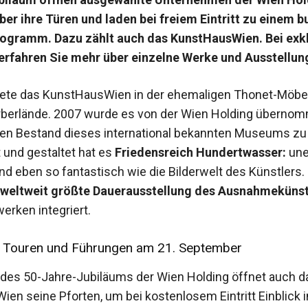
er ihre Türen und laden bei freiem Eintritt zu einem b
ogramm. Dazu zählt auch das KunstHausWien. Bei exk
erfahren Sie mehr über einzelne Werke und Ausstellun
ete das KunstHausWien in der ehemaligen Thonet-Möbel
rberlände. 2007 wurde es von der Wien Holding überno
 den Bestand dieses international bekannten Museums zu 
 und gestaltet hat es
Friedensreich Hundertwasser:
une
und eben so fantastisch wie die Bilderwelt des Künstlers
weltweit größte Dauerausstellung des Ausnahmekünst
erken integriert.
 Touren und Führungen am 21. September
es 50-Jahre-Jubiläums der Wien Holding öffnet auch d
en seine Pforten, um bei kostenlosem Eintritt Einblick i