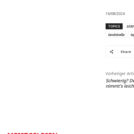
16/08/2024
TOPICS
1030
landstraße
ta
Share
Vorheriger Arti
Schwierig? D
nimmt’s leich