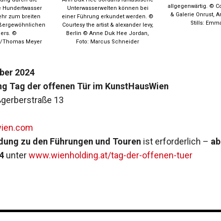
allgegenwärtig. © Co
e Hundertwasser
Unterwasserwelten können bei
& Galerie Onrust, 
ehr zum breiten
einer Führung erkundet werden. ©
Stills: Emm
ußergewöhnlichen
Courtesy the artist & alexander levy,
lers. ©
Berlin © Anne Duk Hee Jordan,
n/Thomas Meyer
Foto: Marcus Schneider
ber 2024
ng Tag der offenen Tür im KunstHausWien
gerberstraße 13
ien.com
ung zu den Führungen und Touren
ist erforderlich –
ab
4
unter
www.wienholding.at/tag-der-offenen-tuer