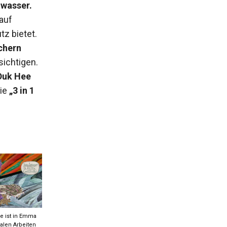
twasser.
auf
z bietet.
chern
ichtigen.
Duk Hee
ie
„3 in 1
e ist in Emma
alen Arbeiten