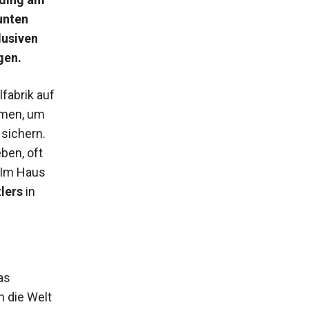
unten
lusiven
gen.
fabrik auf
mmen, um
sichern.
ben, oft
. Im Haus
lers
in
as
n die Welt