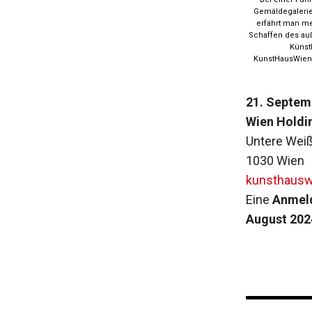
Gemäldegaleri
erfährt man m
Schaffen des a
Künst
KunstHausWie
21. Septem
Wien Holdi
Untere Weiß
1030 Wien
kunsthausw
Eine
Anmeld
August 202