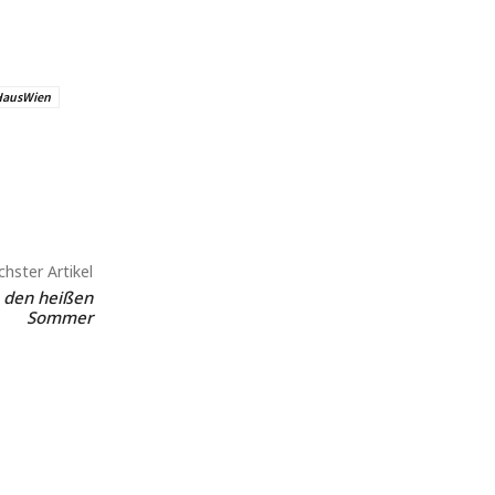
HausWien
hster Artikel
h den heißen
Sommer