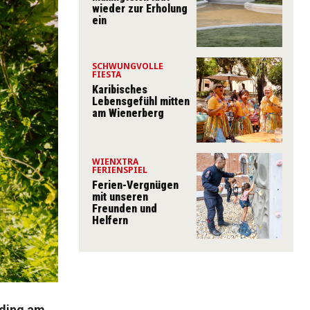
wieder zur Erholung
ein
SCHWUNGVOLLE
FIESTA
Karibisches
Lebensgefühl mitten
am Wienerberg
WIENXTRA
FERIENSPIEL
Ferien-Vergnügen
mit unseren
Freunden und
Helfern
lding am