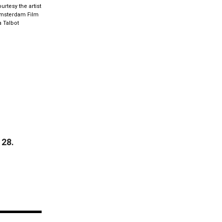
urtesy the artist
Amsterdam Film
a Talbot
 28.