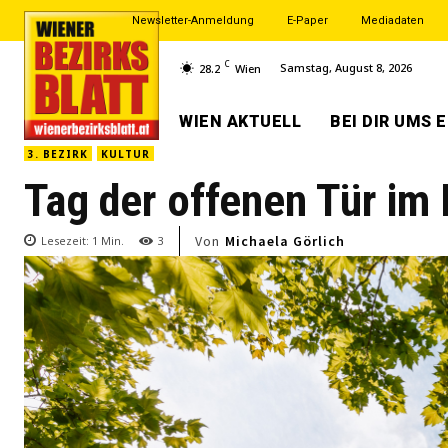
Newsletter-Anmeldung
E-Paper
Mediadaten
C
Samstag, August 8, 2026
28.2
Wien
WIEN AKTUELL
BEI DIR UMS 
3. BEZIRK
KULTUR
Tag der offenen Tür i
Von
Michaela Görlich
Lesezeit:
1
Min.
3