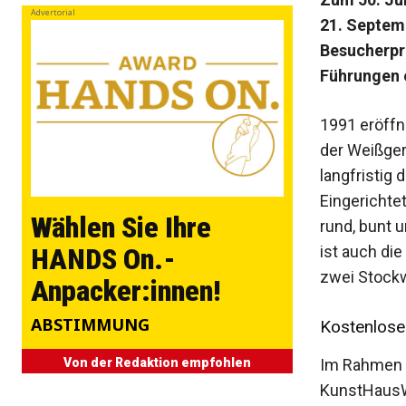
Advertorial
21. Septemb
Besucherpr
Führungen 
1991 eröffn
der Weißge
langfristig
Eingerichtet
Wählen Sie Ihre
rund, bunt 
ist auch die
HANDS On.-
zwei Stockw
Anpacker:innen!
ABSTIMMUNG
Kostenlose
Im Rahmen d
Von der Redaktion empfohlen
KunstHausWi