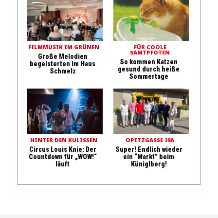
FILMMUSIK IM GRÜNEN
FÜR COOLE
SAMTPFOTEN
Große Melodien
So kommen Katzen
begeisterten im Haus
gesund durch heiße
Schmelz
Sommertage
HINTER DEN KULISSEN
OPITZGASSE 29A
Circus Louis Knie: Der
Super! Endlich wieder
Countdown für „WOW!“
ein “Markt” beim
läuft
Küniglberg!