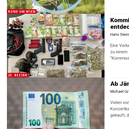
RUND UM WIEN
Kommis
entde
Hans Stei
Eine Verke
zu einem Suc
"Kommissa
23. BEZIRK
Ab Jän
Michael Gr
Vielen von
Konzertka
gekauft, 