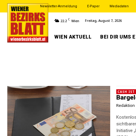
Newsletter-Anmeldung
E-Paper
Mediadaten
C
Freitag, August 7, 2026
22.2
Wien
WIEN AKTUELL
BEI DIR UMS 
CASH IST
Bargel
Redaktion
Kostenlos
sichtbarer. Bargeld bleibt in der Gastronomie gefragt Mit de
Initiative