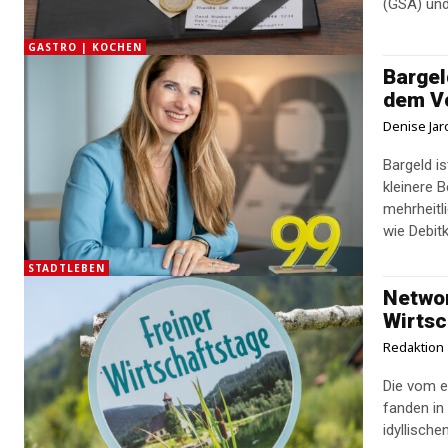
(GSA) und.
GASTRO | KOCHEN
Bargel
dem V
Denise Jar
Bargeld i
kleinere 
mehrheitl
wie Debitk
STADTLEBEN
Networ
Wirtsc
Redaktion
Die vom e
fanden in
idyllische