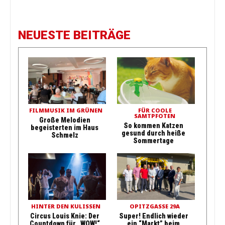
NEUESTE BEITRÄGE
FILMMUSIK IM GRÜNEN
FÜR COOLE
SAMTPFOTEN
Große Melodien
So kommen Katzen
begeisterten im Haus
gesund durch heiße
Schmelz
Sommertage
HINTER DEN KULISSEN
OPITZGASSE 29A
Circus Louis Knie: Der
Super! Endlich wieder
Countdown für „WOW!“
ein “Markt” beim