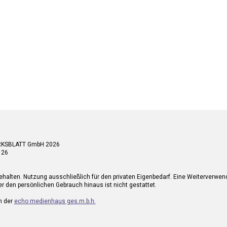
RKSBLATT GmbH 2026
 26
ehalten. Nutzung ausschließlich für den privaten Eigenbedarf. Eine Weiterverwe
r den persönlichen Gebrauch hinaus ist nicht gestattet.
n der
echo medienhaus ges.m.b.h.