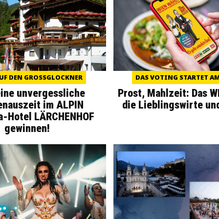
UF DEN GROSSGLOCKNER
DAS VOTING STARTET AM 
eine unvergessliche
Prost, Mahlzeit: Das 
enauszeit im ALPIN
die Lieblingswirte un
a-Hotel LÄRCHENHOF
gewinnen!