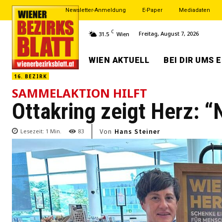
Newsletter-Anmeldung
E-Paper
Mediadaten
C
Freitag, August 7, 2026
31.5
Wien
WIEN AKTUELL
BEI DIR UMS 
16. BEZIRK
SAMMELAKTION HILFT
Ottakring zeigt Herz: “
Von
Hans Steiner
Lesezeit:
1
Min.
83