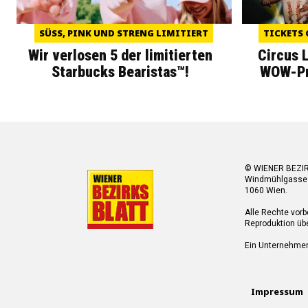
SÜSS, PINK UND STRENG LIMITIERT
TICKETS 
Wir verlosen 5 der limitierten
Circus 
Starbucks Bearistas™!
WOW-Pre
© WIENER BEZI
Windmühlgasse
1060 Wien.
Alle Rechte vorb
Reproduktion übe
Ein Unternehme
Impressum