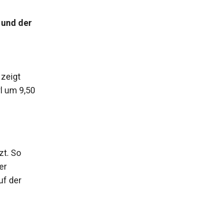
 und der
zeigt
l um 9,50
zt. So
er
uf der