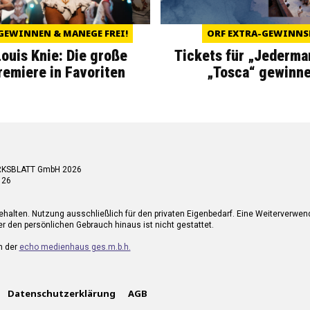
GEWINNEN & MANEGE FREI!
ORF EXTRA-GEWINNS
Louis Knie: Die große
Tickets für „Jederma
miere in Favoriten
„Tosca“ gewinne
RKSBLATT GmbH 2026
 26
ehalten. Nutzung ausschließlich für den privaten Eigenbedarf. Eine Weiterverwe
r den persönlichen Gebrauch hinaus ist nicht gestattet.
n der
echo medienhaus ges.m.b.h.
Datenschutzerklärung
AGB