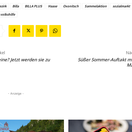
ezirk
Billa
BILLA PLUS
Haase
Oxonitsch
Sammelaktion
sozialmarkt
volkshilfe
kel
Näc
ine? Jetzt werden sie zu
Süßer Sommer-Auftakt m
Ma
- Anzeige -