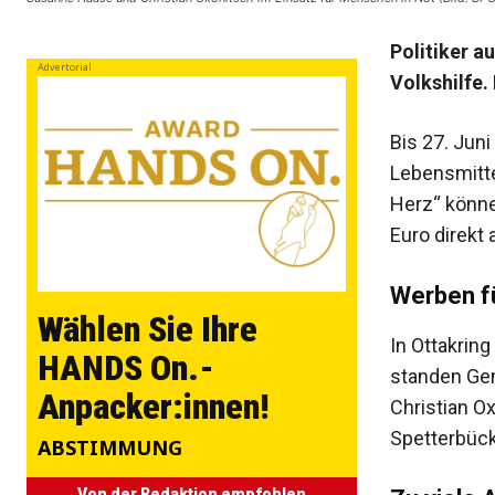
Politiker a
Advertorial
Volkshilfe.
Bis 27. Jun
Lebensmitte
Herz“ könne
Euro direkt
Werben fü
Wählen Sie Ihre
In Ottakring
HANDS On.-
standen Ge
Anpacker:innen!
Christian Ox
Spetterbück
ABSTIMMUNG
Von der Redaktion empfohlen