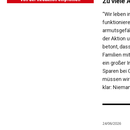
Zu viele
“Wir leben 
funktionier
armutsgefäh
der Aktion 
betont, das
Familien mi
ein großer I
Sparen bei 
müssen wir 
klar: Niema
24/06/2026