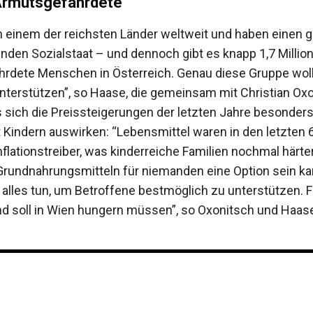
 Armutsgefährdete
in einem der reichsten Länder weltweit und haben einen g
enden Sozialstaat – und dennoch gibt es knapp 1,7 Millio
rdete Menschen in Österreich. Genau diese Gruppe woll
unterstützen”, so Haase, die gemeinsam mit Christian Ox
s sich die Preissteigerungen der letzten Jahre besonders
t Kindern auswirken: “Lebensmittel waren in den letzten 
nflationstreiber, was kinderreiche Familien nochmal härter 
Grundnahrungsmitteln für niemanden eine Option sein ka
alles tun, um Betroffene bestmöglich zu unterstützen. Fü
nd soll in Wien hungern müssen”, so Oxonitsch und Haas