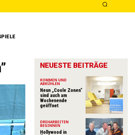
PIELE
n”
NEUESTE BEITRÄGE
KOMMEN UND
ABKÜHLEN
Neun „Coole Zonen“
sind auch am
Wochenende
geöffnet
DREHARBEITEN
BEGINNEN
Hollywood in