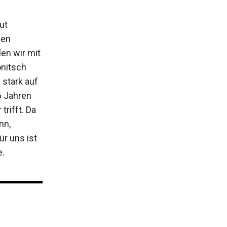
ut
nen
en wir mit
onitsch
 stark auf
6 Jahren
trifft. Da
nn,
r uns ist
e.