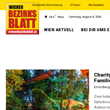
Newsletter-Anmeldung
E-Paper
Mediadaten
C
Samstag, August 8, 2026
24.6
Wien
WIEN AKTUELL
BEI DIR UMS 
Charit
Famili
Ernst Berg
Zwei beli
Diplodocu
Auktion 