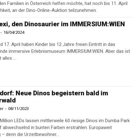
en Familien in Österreich helfen möchte, hat noch bis 11. April
chkeit, an der Dino-Online-Auktion teilzunehmen.
Rexi, den Dinosaurier im IMMERSIUM:WIEN
-
16/04/2024
 17. April haben Kinder bis 12 Jahre freien Eintritt in das
nde immersive Erlebnismuseum IMMERSIUM:WIEN. Aber das ist
alles:...
dorf: Neue Dinos begeistern bald im
rwald
er
-
08/11/2023
 Million LEDs lassen mittlerweile 60 riesige Dinos im Dumba Park
f abwechselnd in bunten Farben erstrahlen. Europaweit
g – denn die Urzeitbewohner...