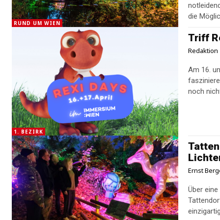
notleidend
die Mögli
RUND UM WIEN
Triff 
Redaktion
Am 16. und
fasziniere
noch nicht 
1. BEZIRK
Tatten
Lichte
Ernst Berg
Über eine
Tattendor
einzigarti