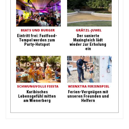
BEATS UND BURGER
GRÄTZL-JUWEL
Eintritt frei: Fastfood-
Der sanierte
Tempel werden zum
Maxingteich lädt
Party-Hotspot
wieder zur Erholung
ein
SCHWUNGVOLLE FIESTA
WIENXTRA FERIENSPIEL
Karibisches
Ferien-Vergnügen mit
Lebensgefühl mitten
unseren Freunden und
am Wienerberg
Helfern