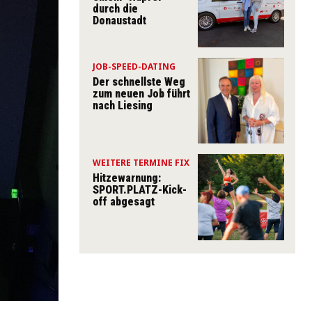
durch die
Donaustadt
JOB-SPEED-DATING
Der schnellste Weg
zum neuen Job führt
nach Liesing
WEITERE TERMINE FIX
Hitzewarnung:
SPORT.PLATZ-Kick-
off abgesagt