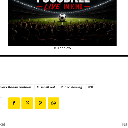
©Cineplexx
plexx Donau Zentrum
Fussball WM
Public Viewing
WM
kel
Näc