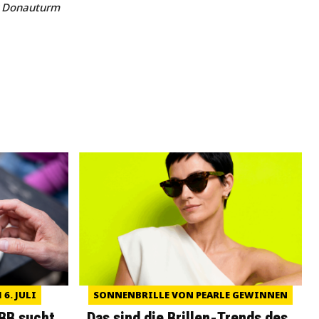
r Donauturm
6. JULI
SONNENBRILLE VON PEARLE GEWINNEN
WBB sucht
Das sind die Brillen-Trends des