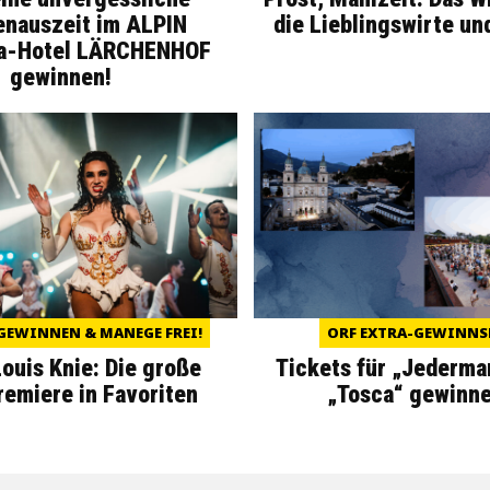
enauszeit im ALPIN
die Lieblingswirte un
a-Hotel LÄRCHENHOF
gewinnen!
GEWINNEN & MANEGE FREI!
ORF EXTRA-GEWINNS
Louis Knie: Die große
Tickets für „Jederma
miere in Favoriten
„Tosca“ gewinne