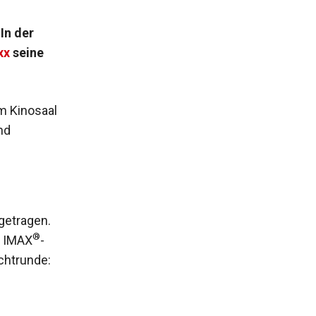
In der
xx
seine
m Kinosaal
nd
getragen.
®
n IMAX
-
chtrunde: