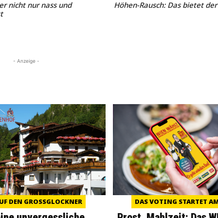
r nicht nur nass und
Höhen-Rausch: Das bietet de
t
- Anzeige -
UF DEN GROSSGLOCKNER
DAS VOTING STARTET AM 
eine unvergessliche
Prost, Mahlzeit: Das 