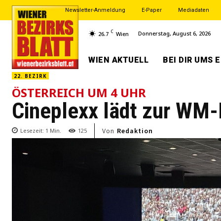
Newsletter-Anmeldung
E-Paper
Mediadaten
C
Donnerstag, August 6, 2026
26.7
Wien
WIEN AKTUELL
BEI DIR UMS 
22. BEZIRK
ÖSTERREICH UM 4 UHR
Cineplexx lädt zur WM-
Von
Redaktion
Lesezeit:
1
Min.
125