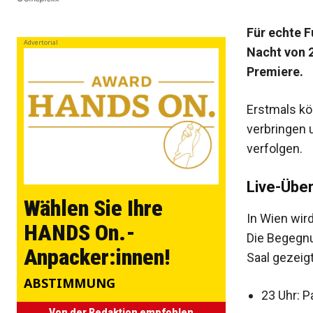
Für echte F
Advertorial
Nacht von 2
Premiere.
Erstmals kö
verbringen 
verfolgen.
Live-Übe
Wählen Sie Ihre
In Wien wir
HANDS On.-
Die Begegnu
Anpacker:innen!
Saal gezeig
ABSTIMMUNG
23 Uhr: 
Von der Redaktion empfohlen