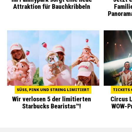
Attraktion für Bauchkribbeln
Famili
Panoram
SÜSS, PINK UND STRENG LIMITIERT
TICKETS 
Wir verlosen 5 der limitierten
Circus 
Starbucks Bearistas™!
WOW-Pre