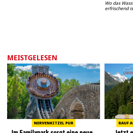
Wo das Wasse
erfrischend is
MEISTGELESEN
NERVENKITZEL PUR
RAUF A
Im Familypark sorgt eine neue
Jetzt 