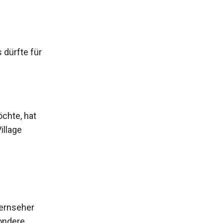
dürfte für
chte, hat
illage
Fernseher
ondere