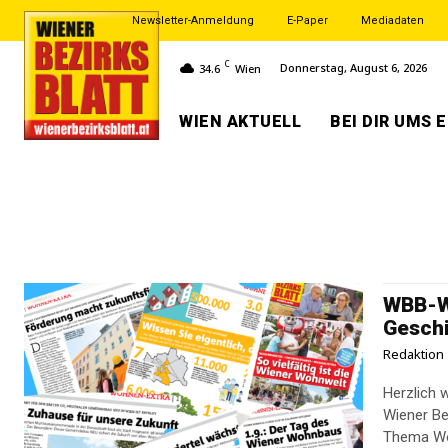
Newsletter-Anmeldung
E-Paper
Mediadaten
C
Donnerstag, August 6, 2026
34.6
Wien
WIEN AKTUELL
BEI DIR UMS 
WBB-Wo
Gesch
Redaktion
Herzlich 
Wiener Be
Thema Woh