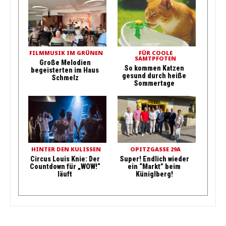
FILMMUSIK IM GRÜNEN
FÜR COOLE
SAMTPFOTEN
Große Melodien
So kommen Katzen
begeisterten im Haus
gesund durch heiße
Schmelz
Sommertage
HINTER DEN KULISSEN
OPITZGASSE 29A
Circus Louis Knie: Der
Super! Endlich wieder
Countdown für „WOW!“
ein “Markt” beim
läuft
Küniglberg!