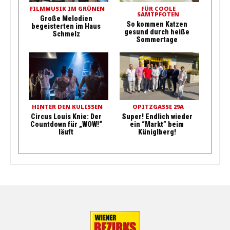
FILMMUSIK IM GRÜNEN
FÜR COOLE
SAMTPFOTEN
Große Melodien
So kommen Katzen
begeisterten im Haus
gesund durch heiße
Schmelz
Sommertage
HINTER DEN KULISSEN
OPITZGASSE 29A
Circus Louis Knie: Der
Super! Endlich wieder
Countdown für „WOW!“
ein “Markt” beim
läuft
Küniglberg!