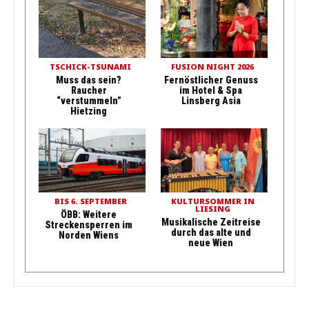
TSCHICK-TSUNAMI
FUSION NIGHT 2026
Muss das sein?
Fernöstlicher Genuss
Raucher
im Hotel & Spa
“verstummeln”
Linsberg Asia
Hietzing
BIS 6. SEPTEMBER
KULTURSOMMER IN
LIESING
ÖBB: Weitere
Musikalische Zeitreise
Streckensperren im
durch das alte und
Norden Wiens
neue Wien