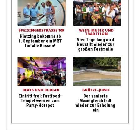
SPEISINGERSTRASSE 109
WEIN, MUSIK UND
TRADITION
Hietzing bekommt ab
Vier Tage lang wird
1. September ein MRT
Neustift wieder zur
für alle Kassen!
großen Festmeile
BEATS UND BURGER
GRÄTZL-JUWEL
Eintritt frei: Fastfood-
Der sanierte
Tempel werden zum
Maxingteich lädt
Party-Hotspot
wieder zur Erholung
ein