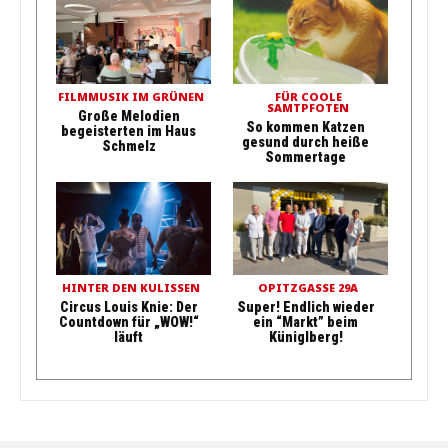
FILMMUSIK IM GRÜNEN
FÜR COOLE
SAMTPFOTEN
Große Melodien
So kommen Katzen
begeisterten im Haus
gesund durch heiße
Schmelz
Sommertage
HINTER DEN KULISSEN
OPITZGASSE 29A
Circus Louis Knie: Der
Super! Endlich wieder
Countdown für „WOW!“
ein “Markt” beim
läuft
Küniglberg!