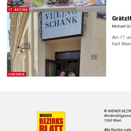
17. BEZIRK
Grätzl
Michael Gr
Am 17. un
fünf Wei
CHRONIK
© WIENER BEZI
Windmühlgasse
1060 Wien.
Alle Rechte vorb