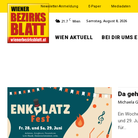
Newsletter-Anmeldung
E-Paper
Mediadaten
C
Samstag, August 8, 2026
21.7
Wien
WIEN AKTUELL
BEI DIR UMS 
Da geh
Michaela G
Ein Woche
und 29. J
für...