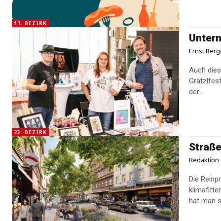
11. BEZIRK
Untern
Ernst Berg
Auch dies
Grätzlfes
der...
23. BEZIRK
Straße
Redaktion
Die Reinp
klimafitt
hat man si