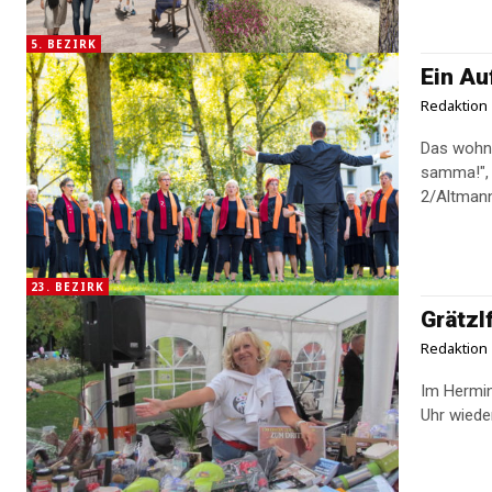
5. BEZIRK
Ein Au
Redaktion
Das wohnp
samma!",
23. BEZIRK
Grätzl
Redaktion
Im Hermin
Uhr wieder