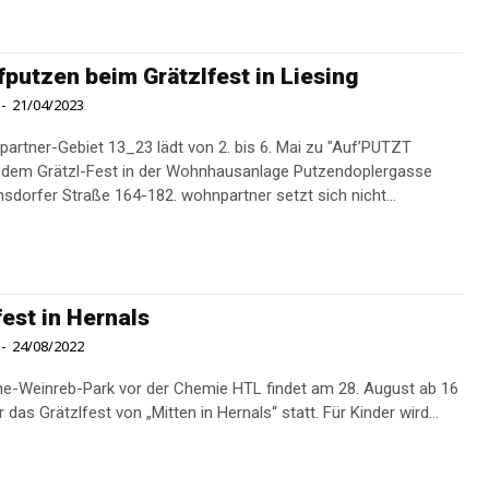
fputzen beim Grätzlfest in Liesing
-
21/04/2023
artner-Gebiet 13_23 lädt von 2. bis 6. Mai zu "Auf’PUTZT
 dem Grätzl-Fest in der Wohnhausanlage Putzendoplergasse
2/Altmannsdorfer Straße 164-182. wohnpartner setzt sich nicht...
fest in Hernals
-
24/08/2022
e-Weinreb-Park vor der Chemie HTL findet am 28. August ab 16
 das Grätzlfest von „Mitten in Hernals“ statt. Für Kinder wird...