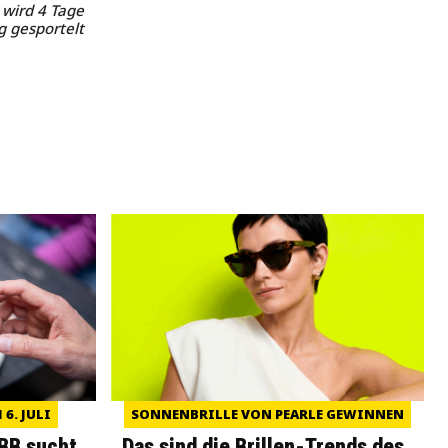
 wird 4 Tage
g gesportelt
6. JULI
SONNENBRILLE VON PEARLE GEWINNEN
WBB sucht
Das sind die Brillen-Trends des