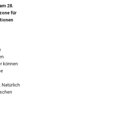
 am 28.
zone für
tionen
e
en
er können
ne
 Natürlich
ischen