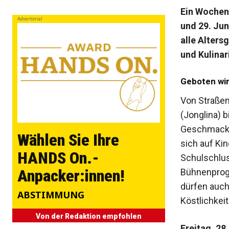
Ein Wochene
Advertorial
und 29. Jun
alle Alters
und Kulinar
Geboten wir
Von Straßenk
(Jonglina) 
Geschmack u
Wählen Sie Ihre
sich auf Ki
HANDS On.-
Schulschlus
Anpacker:innen!
Bühnenprogr
dürfen auch
ABSTIMMUNG
Köstlichkei
Von der Redaktion empfohlen
Freitag, 28