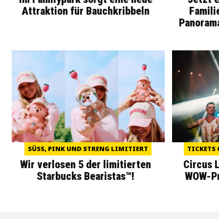
Attraktion für Bauchkribbeln
Famili
Panoram
SÜSS, PINK UND STRENG LIMITIERT
TICKETS 
Wir verlosen 5 der limitierten
Circus 
Starbucks Bearistas™!
WOW-Pre