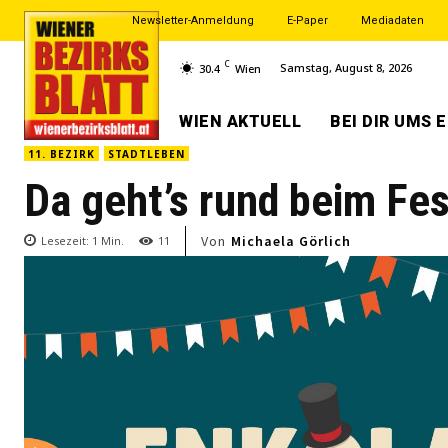
Newsletter-Anmeldung
E-Paper
Mediadaten
C
Samstag, August 8, 2026
30.4
Wien
WIEN AKTUELL
BEI DIR UMS 
11. BEZIRK
STADTLEBEN
Da geht’s rund beim Fe
Von
Michaela Görlich
Lesezeit:
1
Min.
11