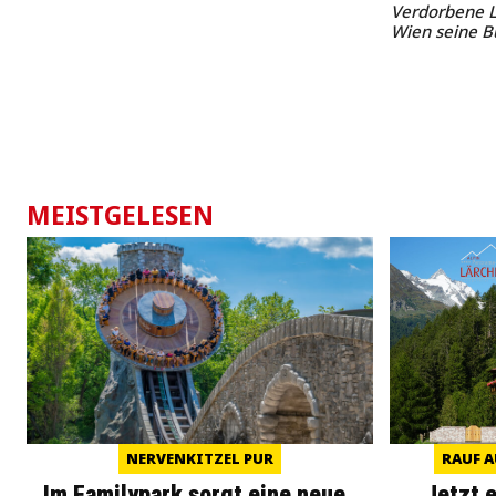
Verdorbene L
Wien seine B
MEISTGELESEN
NERVENKITZEL PUR
RAUF A
Im Familypark sorgt eine neue
Jetzt 