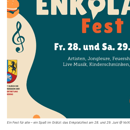
Ein Fest für alle – ein Spaß im Grätzl: das Enkplatzfest am 28. und 29. Juni @ Vol