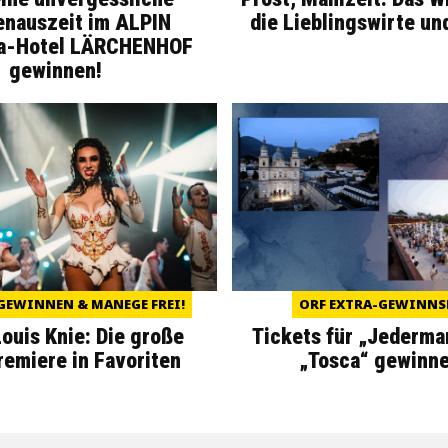
enauszeit im ALPIN
die Lieblingswirte un
a-Hotel LÄRCHENHOF
gewinnen!
GEWINNEN & MANEGE FREI!
ORF EXTRA-GEWINNS
Louis Knie: Die große
Tickets für „Jederma
miere in Favoriten
„Tosca“ gewinne