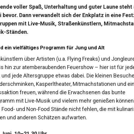
nde voller Spaß, Unterhaltung und guter Laune steht
i bevor. Dann verwandelt sich der Enkplatz in eine Fest
gruppen mit Live-Musik, Straßenkünstlern, Mitmachsta
ik-Ständen.
d ein vielfältiges Programm für Jung und Alt
ünstlern über Artisten (u.a. Flying Freaks) und Jongleur
bis hin zur atemberaubenden Feuershow – hier ist für jed
nd jede Altersgruppe etwas dabei. Die kleinen Besuch
nderschminken, Kasperltheater, Mitmachstationen und ei
saktion freuen, während die Erwachsenen das bunte
amm mit Live-Musik und vielem mehr genießen können.
 Food- und Non-Food Stände nicht fehlen, die mit kulinar
ten und anderen Schätzen aufwarten.
. Juni, 10–21.30 Uhr