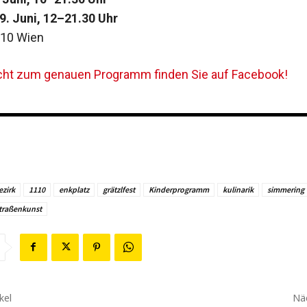
. Juni, 12–21.30 Uhr
110 Wien
cht zum genauen Programm finden Sie auf Facebook!
ezirk
1110
enkplatz
grätzlfest
Kinderprogramm
kulinarik
simmering
traßenkunst
kel
Näc