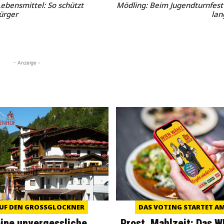
ebensmittel: So schützt
Mödling: Beim Jugendturnfest
ürger
lan
- Anzeige -
UF DEN GROSSGLOCKNER
DAS VOTING STARTET AM 
eine unvergessliche
Prost, Mahlzeit: Das 