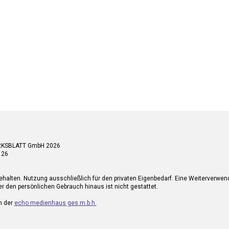
RKSBLATT GmbH 2026
 26
ehalten. Nutzung ausschließlich für den privaten Eigenbedarf. Eine Weiterverwe
r den persönlichen Gebrauch hinaus ist nicht gestattet.
n der
echo medienhaus ges.m.b.h.