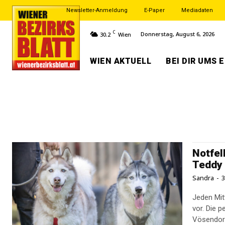
Newsletter-Anmeldung
E-Paper
Mediadaten
C
Donnerstag, August 6, 2026
30.2
Wien
WIEN AKTUELL
BEI DIR UMS 
Notfel
Teddy
Sandra
-
3
Jeden Mit
vor. Die 
Vösendorf