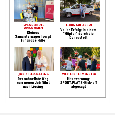
SPENDEN DIE
E-BUS AUF ABRUF
ANKOMMEN
Voller Erfolg: In einem
Kleines
“Hüpfer” durch die
Samariterwagerl sorgt
Donaustadt
für große Hilfe
JOB-SPEED-DATING
WEITERE TERMINE FIX
Der schnellste Weg
Hitzewarnung:
zum neuen Job führt
SPORT.PLATZ-Kick-off
nach Liesing
abgesagt