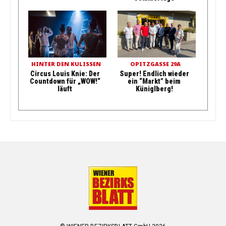
HINTER DEN KULISSEN
OPITZGASSE 29A
Circus Louis Knie: Der
Super! Endlich wieder
Countdown für „WOW!“
ein “Markt” beim
läuft
Küniglberg!