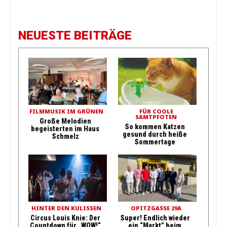
NEUESTE BEITRÄGE
FILMMUSIK IM GRÜNEN
FÜR COOLE
SAMTPFOTEN
Große Melodien
So kommen Katzen
begeisterten im Haus
gesund durch heiße
Schmelz
Sommertage
HINTER DEN KULISSEN
OPITZGASSE 29A
Circus Louis Knie: Der
Super! Endlich wieder
Countdown für „WOW!“
ein “Markt” beim