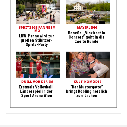
SPRITZIGE PANNE IM
MAYERLING
MQ
Benefiz: „Vinzirast in
LKW-Panne wird zur
Concert” geht in die
großen Stibitzer-
zweite Runde
Spritz-Party
DUELL VOR DER EM
KULT-KOMÖDIE
Erstmals Volleyball-
“Der Mustergatte”
Länderspiel in der
bringt Döbling herzlich
Sport Arena Wien
zum Lachen