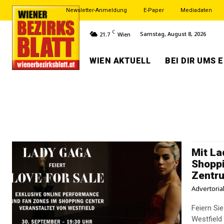
Newsletter-Anmeldung
E-Paper
Mediadaten
C
Samstag, August 8, 2026
21.7
Wien
WIEN AKTUELL
BEI DIR UMS 
Mit La
Shoppi
Zentru
Advertoria
Feiern Si
Westfiel