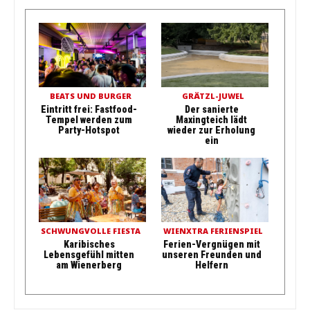
BEATS UND BURGER
GRÄTZL-JUWEL
Eintritt frei: Fastfood-
Der sanierte
Tempel werden zum
Maxingteich lädt
Party-Hotspot
wieder zur Erholung
ein
SCHWUNGVOLLE FIESTA
WIENXTRA FERIENSPIEL
Karibisches
Ferien-Vergnügen mit
Lebensgefühl mitten
unseren Freunden und
am Wienerberg
Helfern