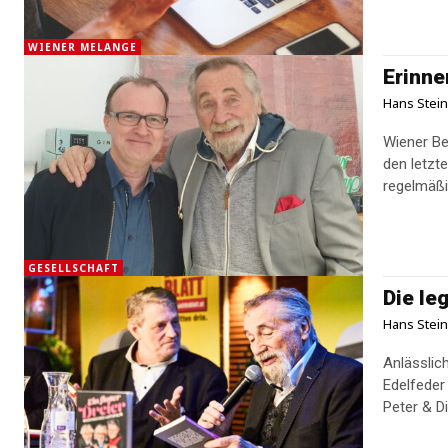
WIENER MELANGE
Erinne
Hans Stei
Wiener Be
den letzt
regelmäßi
GESELLSCHAFT
Die le
Hans Stei
Anlässlic
Edelfeder
Peter & Di