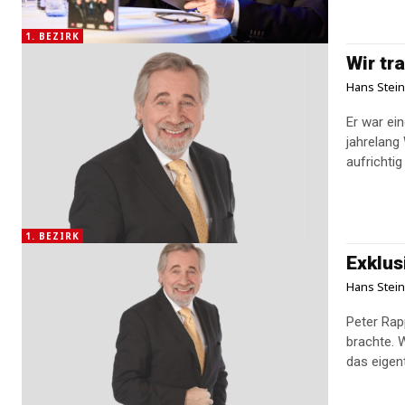
1. BEZIRK
Wir tr
Hans Stei
Er war ei
jahrelang
aufrichtig
1. BEZIRK
Exklus
Hans Stei
Peter Rap
brachte. 
das eigent