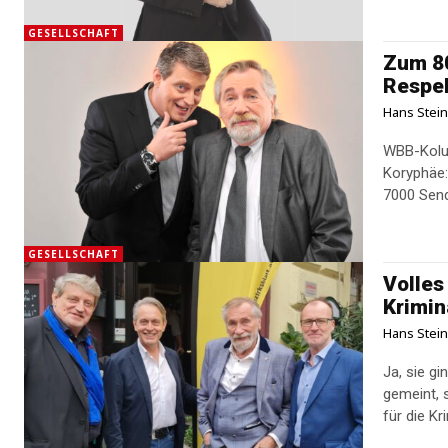
GESELLSCHAFT
Zum 80
Respe
Hans Stei
WBB-Kolum
Koryphäe:
7000 Send
GESELLSCHAFT
Volles
Krimin
Hans Stei
Ja, sie gi
gemeint, 
für die Kr