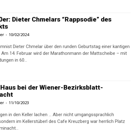
er: Dieter Chmelars “Rappsodie” des
kts
ner
-
10/02/2024
nist Dieter Chmelar über den runden Geburtstag einer kantigen
 Am 14. Februar wird der Marathonmann der Mattscheibe – mit
ungen in 60...
 Haus bei der Wiener-Bezirksblatt-
acht
ner
-
11/10/2023
ngen in den Keller lachen ... Aber nicht umgangssprachlich
sondern im Kellerstüberl des Cafe Kreuzberg war herrlich Platz
iminacht...