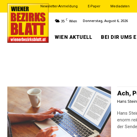
Newsletter-Anmeldung
E-Paper
Mediadaten
C
Donnerstag, August 6, 2026
35
Wien
WIEN AKTUELL
BEI DIR UMS 
Ach, P
Hans Stei
Hans Stei
enorm rei
der Sender