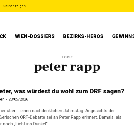
Kleinanzeigen
ECK
WIEN-DOSSIERS
BEZIRKS-HEROS
GEWINNS
TOPIC
peter rapp
eter, was würdest du wohl zum ORF sagen?
ner
-
28/05/2026
ner über … einen nachdenklichen Jahrestag. Angesichts der
ßerischen ORF-Debatte sei an Peter Rapp erinnert. Damals, als
 noch „Licht ins Dunkel“...