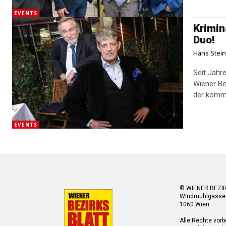
EVENTS
Krimi
Duo!
Hans Stei
Seit Jahr
Wiener Be
der komme
EVENTS
© WIENER BEZI
Windmühlgasse
1060 Wien.
Alle Rechte vorb