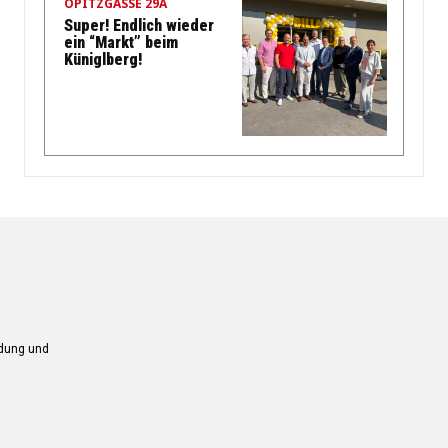
OPITZGASSE 29A
Super! Endlich wieder
ein “Markt” beim
Küniglberg!
ndung und