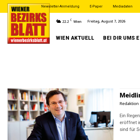
Newsletter-Anmeldung
E-Paper
Mediadaten
C
Freitag, August 7, 2026
22.2
Wien
WIEN AKTUELL
BEI DIR UMS 
Meidli
Redaktion
Ein Regen
eröffnet 
sind für S