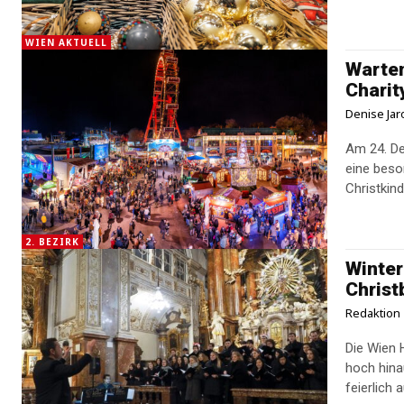
WIEN AKTUELL
Warten
Charit
Denise Jar
Am 24. De
eine beso
Christkind
2. BEZIRK
Winter
Chris
Redaktion
Die Wien 
hoch hina
feierlich 