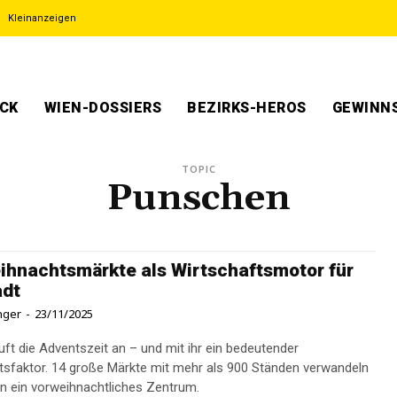
Kleinanzeigen
ECK
WIEN-DOSSIERS
BEZIRKS-HEROS
GEWINNS
TOPIC
Punschen
ihnachtsmärkte als Wirtschaftsmotor für
adt
inger
-
23/11/2025
äuft die Adventszeit an – und mit ihr ein bedeutender
tsfaktor. 14 große Märkte mit mehr als 900 Ständen verwandeln
 in ein vorweihnachtliches Zentrum.