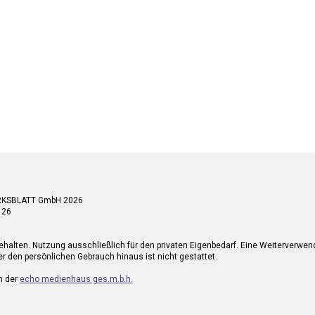
RKSBLATT GmbH 2026
 26
ehalten. Nutzung ausschließlich für den privaten Eigenbedarf. Eine Weiterverwe
r den persönlichen Gebrauch hinaus ist nicht gestattet.
n der
echo medienhaus ges.m.b.h.