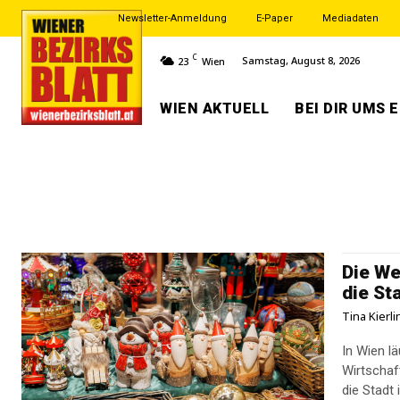
Newsletter-Anmeldung
E-Paper
Mediadaten
C
Samstag, August 8, 2026
23
Wien
WIEN AKTUELL
BEI DIR UMS 
Die We
die St
Tina Kierl
In Wien l
Wirtschaf
die Stadt