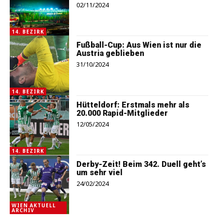
02/11/2024
14. BEZIRK
Fußball-Cup: Aus Wien ist nur die
Austria geblieben
31/10/2024
14. BEZIRK
Hütteldorf: Erstmals mehr als
20.000 Rapid-Mitglieder
12/05/2024
14. BEZIRK
Derby-Zeit! Beim 342. Duell geht’s
um sehr viel
24/02/2024
WIEN AKTUELL
ARCHIV