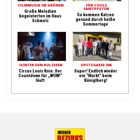
FILMMUSIK IM GRÜNEN
FÜR COOLE
SAMTPFOTEN
Große Melodien
So kommen Katzen
begeisterten im Haus
gesund durch heiße
Schmelz
Sommertage
HINTER DEN KULISSEN
OPITZGASSE 29A
Circus Louis Knie: Der
Super! Endlich wieder
Countdown für „WOW!“
ein “Markt” beim
läuft
Küniglberg!