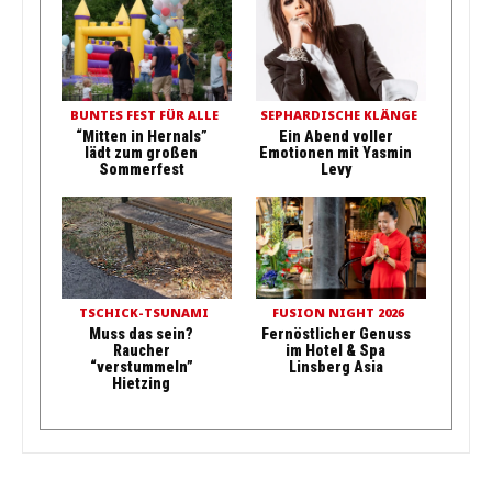
BUNTES FEST FÜR ALLE
SEPHARDISCHE KLÄNGE
“Mitten in Hernals”
Ein Abend voller
lädt zum großen
Emotionen mit Yasmin
Sommerfest
Levy
TSCHICK-TSUNAMI
FUSION NIGHT 2026
Muss das sein?
Fernöstlicher Genuss
Raucher
im Hotel & Spa
“verstummeln”
Linsberg Asia
Hietzing