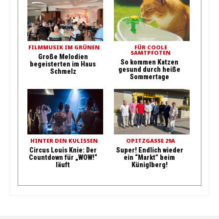
FILMMUSIK IM GRÜNEN
FÜR COOLE
SAMTPFOTEN
Große Melodien
So kommen Katzen
begeisterten im Haus
gesund durch heiße
Schmelz
Sommertage
HINTER DEN KULISSEN
OPITZGASSE 29A
Circus Louis Knie: Der
Super! Endlich wieder
Countdown für „WOW!“
ein “Markt” beim
läuft
Küniglberg!