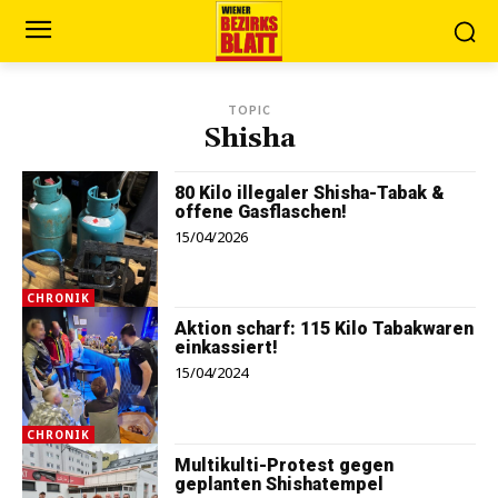
TOPIC
Shisha
80 Kilo illegaler Shisha-Tabak &
offene Gasflaschen!
15/04/2026
CHRONIK
Aktion scharf: 115 Kilo Tabakwaren
einkassiert!
15/04/2024
CHRONIK
Multikulti-Protest gegen
geplanten Shishatempel