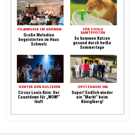
FILMMUSIK IM GRÜNEN
FÜR COOLE
SAMTPFOTEN
Große Melodien
So kommen Katzen
begeisterten im Haus
gesund durch heiße
Schmelz
Sommertage
HINTER DEN KULISSEN
OPITZGASSE 29A
Circus Louis Knie: Der
Super! Endlich wieder
Countdown für „WOW!“
ein “Markt” beim
läuft
Küniglberg!