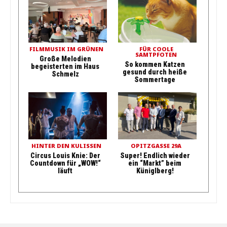
FILMMUSIK IM GRÜNEN
FÜR COOLE
SAMTPFOTEN
Große Melodien
So kommen Katzen
begeisterten im Haus
gesund durch heiße
Schmelz
Sommertage
HINTER DEN KULISSEN
OPITZGASSE 29A
Circus Louis Knie: Der
Super! Endlich wieder
Countdown für „WOW!“
ein “Markt” beim
läuft
Küniglberg!